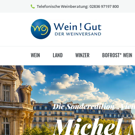
Telefonische Weinberatung: 02836 97197 800
WEIN
LAND
WINZER
BOFROST* WEIN
Die Sonderedition „Viei
Der perfekte Sommerwei
Michel 
Arfanda