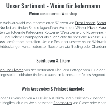
Unser Sortiment - Weine für Jedermann
Weine aus unserem Weinshop
sive Wein-Auswahl von renommierten Winzern wie
Ernst Loosen
,
Sartor
 Nur bei uns finden Sie die legendären Weine der Winzer
Michel Mau
ieten wir folgende Kategorien: Rotweine, Weissweine und Roséweine.
 weitere Champagner als auch Sekte für spezielle Anlässe. Auch 
hop
komfortabel bestellen. Um die Besucher unserer online Weinwelt 
Entdeckungen verschiedenster Rebsorten wie Riesling oder Chardonn
Spirituosen & Liköre
sen und Likören
von der berühmten Distilleria Bottega vom Fuße der 
ngestellt. Liebhaber finden so auch ein kleines aber feines Angebot
Wein Accessoires & Feinkost Angebote
enden Olivenölen von A L'Olivier aus Nizza und nützlichem Zubehör f
e Möglichkeit zum Wein passende
Accessoires
wie Gläser oder einen