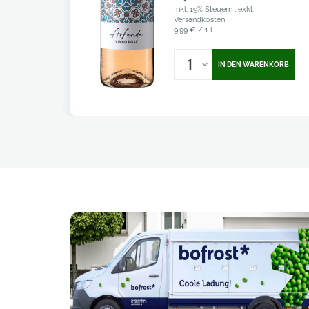
Inkl. 19% Steuern
,
exkl.
Versandkosten
9,99 €
/ 1 l
1
IN DEN WARENKORB