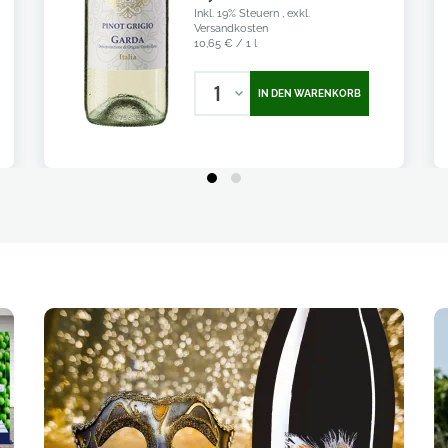
Inkl. 19% Steuern
,
exkl.
Versandkosten
10,65 €
/ 1 l
1
IN DEN WARENKORB