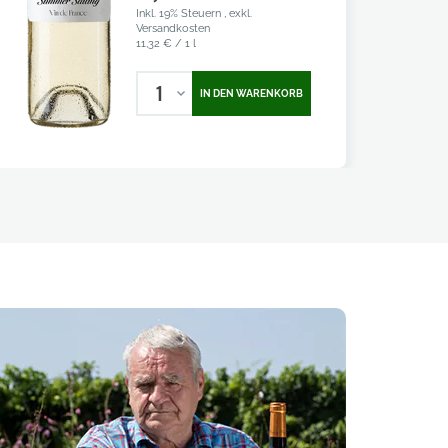
Inkl. 19% Steuern
,
exkl.
Versandkosten
11,32 €
/ 1 l
1
IN DEN WARENKORB