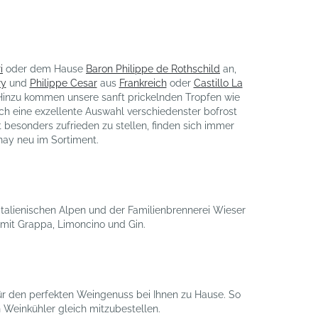
i
oder dem Hause
Baron Philippe de Rothschild
an,
ry
und
Philippe Cesar
aus
Frankreich
oder
Castillo La
 Hinzu kommen unsere sanft prickelnden Tropfen wie
eine exzellente Auswahl verschiedenster bofrost
besonders zufrieden zu stellen, finden sich immer
ay neu im Sortiment.
italienischen Alpen und der Familienbrennerei Wieser
 mit Grappa, Limoncino und Gin.
ür den perfekten Weingenuss bei Ihnen zu Hause. So
 Weinkühler gleich mitzubestellen.