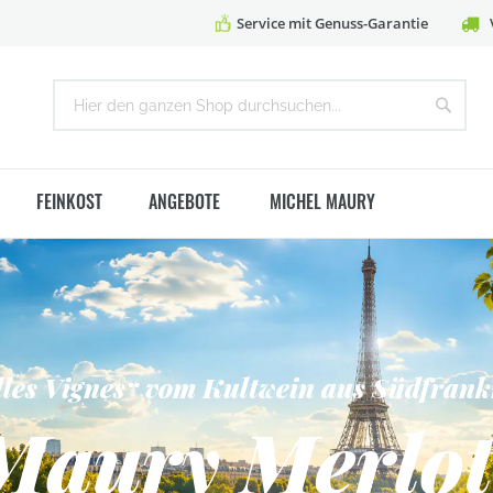
Service mit Genuss-Garantie
Suche
Suche
FEINKOST
ANGEBOTE
MICHEL MAURY
lles Vignes“ vom Kultwein aus Südfrank
n aus Portugal
Maury Merlot
 Vinho Verde