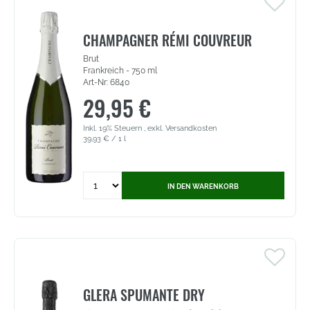
Qualitätswein
trocken,
Pfalz
CHAMPAGNER RÉMI COUVREUR
(3546)
Brut
Frankreich - 750 ml
Art-Nr: 6840
29,95 €
Inkl. 19% Steuern
,
exkl.
Versandkosten
39,93 €
/ 1 l
Quantity
IN DEN WARENKORB
for
Champagner
Rémi
Couvreur
-
Brut
(6840)
GLERA SPUMANTE DRY