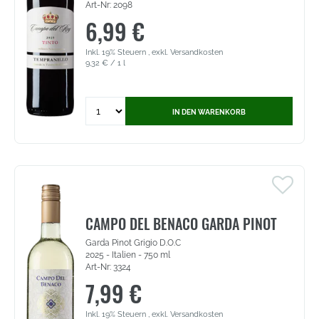
Art-Nr: 2098
6,99 €
Inkl. 19% Steuern
,
exkl.
Versandkosten
9,32 €
/ 1 l
Quantity
IN DEN WARENKORB
for
Campo
del
Rey
Tinto
-
Tempranillo
-
CAMPO DEL BENACO GARDA PINOT
VdT
Garda Pinot Grigio D.O.C
Castilla
2025 - Italien - 750 ml
(2098)
Art-Nr: 3324
7,99 €
Inkl. 19% Steuern
,
exkl.
Versandkosten