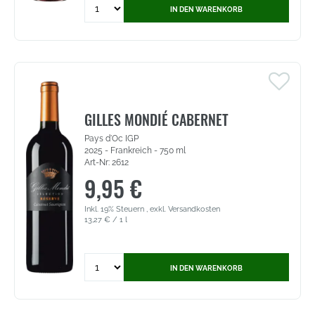
Quantity
IN DEN WARENKORB
for
Gilia
Rosé
-
Vino
Frizzante,
Sacchetto
(6737)
GILLES MONDIÉ CABERNET
Pays d'Oc IGP
2025 - Frankreich - 750 ml
Art-Nr: 2612
9,95 €
Inkl. 19% Steuern
,
exkl.
Versandkosten
13,27 €
/ 1 l
Quantity
IN DEN WARENKORB
for
Gilles
Mondié