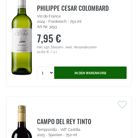
Collezione
PHILIPPE CESAR COLOMBARD
Privata
Vin de France
(3043)
2024 - Frankreich - 750 ml
Art-Nr: 3293
7,95 €
Inkl. 19% Steuern
,
exkl.
Versandkosten
10,60 €
/ 1 l
Quantity
IN DEN WARENKORB
for
Philippe
Cesar
Colombard
-
Vin
de
France
CAMPO DEL REY TINTO
(3293)
Tempranillo - VdT Castilla
2025 - Spanien - 750 ml