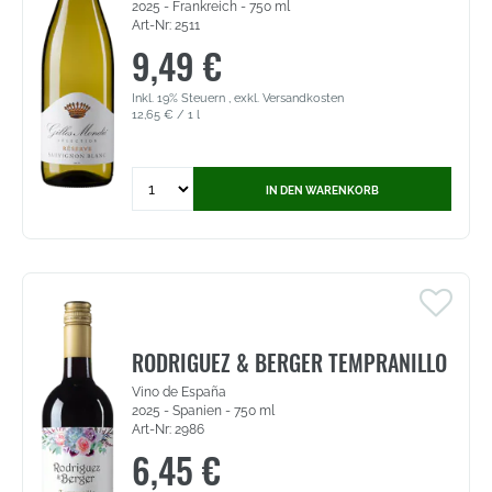
2025 - Frankreich - 750 ml
Art-Nr: 2511
9,49 €
Inkl. 19% Steuern
,
exkl.
Versandkosten
12,65 €
/ 1 l
Quantity
IN DEN WARENKORB
for
Gilles
Mondié
Sauvignon
Blanc
-
Pays
d'Oc
RODRIGUEZ & BERGER TEMPRANILLO
IGP
Vino de España
(2511)
2025 - Spanien - 750 ml
Art-Nr: 2986
6,45 €