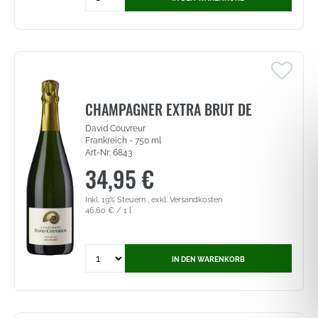
for
Champagner
David
Couvreur
Extra
Brut
-
Blanc
CHAMPAGNER EXTRA BRUT DE
de
David Couvreur
Blancs
Frankreich - 750 ml
Millésime
Art-Nr: 6843
2015
34,95 €
(6839)
Inkl. 19% Steuern
,
exkl.
Versandkosten
46,60 €
/ 1 l
Quantity
IN DEN WARENKORB
for
Champagner
Extra
Brut