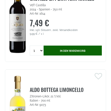
Bottega
VdT Castilla
(9085)
2024 - Spanien - 750 ml
Art-Nr: 1614
7,49 €
Inkl. 19% Steuern
,
exkl.
Versandkosten
9,99 €
/ 1 l
Quantity
IN DEN WARENKORB
for
Castillo
La
Plata
Tempranillo
-
VdT
Castilla
ALDO BOTTEGA LIMONCELLO
(1614)
Zitronen-Likör, 21 %Vol.
Italien - 700 ml
Art-Nr: 9073