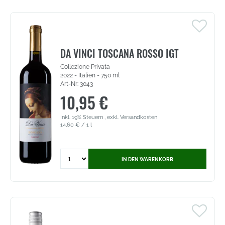
DOC
Frizzante
-
Sacchetto
(6743)
DA VINCI TOSCANA ROSSO IGT
Collezione Privata
2022 - Italien - 750 ml
Art-Nr: 3043
10,95 €
Inkl. 19% Steuern
,
exkl.
Versandkosten
14,60 €
/ 1 l
Quantity
IN DEN WARENKORB
for
Da
Vinci
Toscana
Rosso
IGT
-