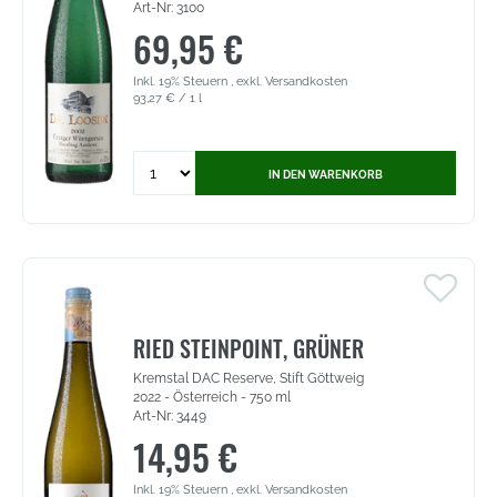
Art-Nr: 3100
69,95 €
Inkl. 19% Steuern
,
exkl.
Versandkosten
93,27 €
/ 1 l
Quantity
IN DEN WARENKORB
for
Dr.
Loosen
Ürziger
Würzgarten
-
Auslese,
Goldkapsel,
RIED STEINPOINT, GRÜNER
Prädikatswein
Kremstal DAC Reserve, Stift Göttweig
Mosel
2022 - Österreich - 750 ml
(3100)
Art-Nr: 3449
14,95 €
Inkl. 19% Steuern
,
exkl.
Versandkosten