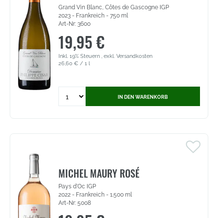
Grand Vin Blanc, Côtes de Gascogne IGP
2023 - Frankreich - 750 ml
Art-Nr: 3600
19,95 €
Inkl. 19% Steuern
,
exkl.
Versandkosten
26,60 €
/ 1 l
Quantity
IN DEN WARENKORB
for
Domaine
Philippe
Cesar
-
Grand
Vin
Blanc,
MICHEL MAURY ROSÉ
Côtes
Pays d'Oc IGP
de
2022 - Frankreich - 1.500 ml
Gascogne
Art-Nr: 5008
IGP
(3600)