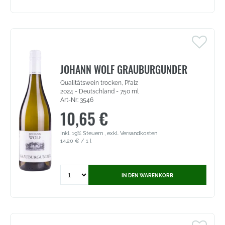
Classico
Reius
-
Amarone
della
Valpolicella
DOCG
JOHANN WOLF GRAUBURGUNDER
(2955)
Qualitätswein trocken, Pfalz
2024 - Deutschland - 750 ml
Art-Nr: 3546
10,65 €
Inkl. 19% Steuern
,
exkl.
Versandkosten
14,20 €
/ 1 l
Quantity
IN DEN WARENKORB
for
Johann
Wolf
Grauburgunder
-