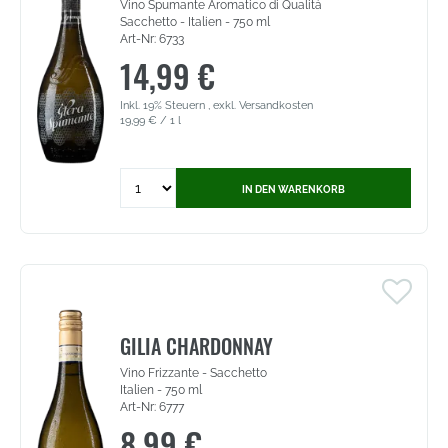
Vino Spumante Aromatico di Qualità
Sacchetto - Italien - 750 ml
Art-Nr: 6733
14,99 €
Inkl. 19% Steuern
,
exkl.
Versandkosten
19,99 €
/ 1 l
Quantity
IN DEN WARENKORB
for
Glera
Spumante
Dry
-
Vino
Spumante
Aromatico
GILIA CHARDONNAY
di
Vino Frizzante - Sacchetto
Qualità
Italien - 750 ml
(6733)
Art-Nr: 6777
8,99 €