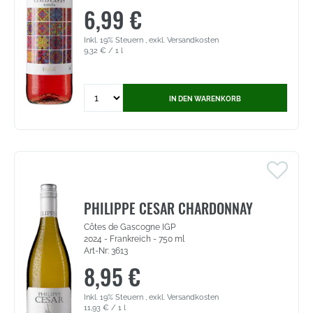
Vol.
6,99 €
(9068)
Inkl. 19% Steuern
,
exkl.
Versandkosten
9,32 €
/ 1 l
Quantity
IN DEN WARENKORB
for
Cinco
Casas
Rosé
-
Vino
de
la
PHILIPPE CESAR CHARDONNAY
Tierra
Côtes de Gascogne IGP
de
2024 - Frankreich - 750 ml
Castilla
Art-Nr: 3613
(5143)
8,95 €
Inkl. 19% Steuern
,
exkl.
Versandkosten
11,93 €
/ 1 l