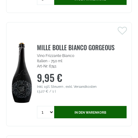
for
Sartori
L'Appassione
-
Trevenezie
Rosso
IGT
(1868)
MILLE BOLLE BIANCO GORGEOUS
Vino Frizzante Bianco
Italien - 750 ml
Art-Nr: 6741
9,95 €
Inkl. 19% Steuern
,
exkl.
Versandkosten
13,27 €
/ 1 l
Quantity
IN DEN WARENKORB
for
Mille
Bolle
Bianco