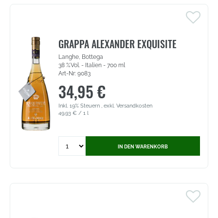
Cabernet
Sauvignon
Réserve
-
Pays
GRAPPA ALEXANDER EXQUISITE
d'Oc
Langhe, Bottega
IGP
38 %Vol. - Italien - 700 ml
(2612)
Art-Nr: 9083
34,95 €
Inkl. 19% Steuern
,
exkl.
Versandkosten
49,93 €
/ 1 l
Quantity
IN DEN WARENKORB
for
Grappa
Alexander
Exquisite
Invecchiata
-
Langhe,