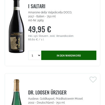
Goldkapsel,
I SALTARI
Prädikatswein
Amarone della Valpolicella DOCG
Mosel
2017 - Italien - 750 ml
(3101)
Art-Nr: 2969
49,95 €
Inkl. 19% Steuern
,
exkl.
Versandkosten
66,60 €
/ 1 l
Quantity
IN DEN WARENKORB
for
I
Saltari
-
Amarone
della
Valpolicella
DOCG
DR. LOOSEN ÜRZIGER
(2969)
Auslese, Goldkapsel, Prädikatswein Mosel
2002 - Deutschland - 750 ml