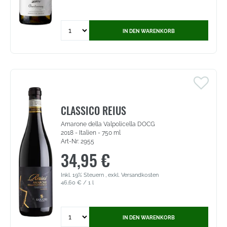
Quantity
IN DEN WARENKORB
for
Philippe
Cesar
Chardonnay
-
Côtes
de
Gascogne
CLASSICO REIUS
IGP
Amarone della Valpolicella DOCG
(3613)
2018 - Italien - 750 ml
Art-Nr: 2955
34,95 €
Inkl. 19% Steuern
,
exkl.
Versandkosten
46,60 €
/ 1 l
Quantity
IN DEN WARENKORB
for