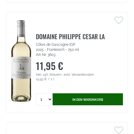
Veltliner
Hochterrassen
-
Niederösterreich
Weingut
Stadt
DOMAINE PHILIPPE CESAR LA
Krems
Côtes de Gascogne IGP
(3446)
2025 - Frankreich - 750 ml
Art-Nr: 3603
11,95 €
Inkl. 19% Steuern
,
exkl.
Versandkosten
15,93 €
/ 1 l
Quantity
IN DEN WARENKORB
for
Domaine
Philippe
Cesar
La
Reserve