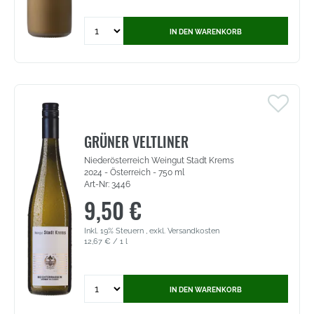
Quantity
IN DEN WARENKORB
for
Crema
di
Cappuccino
-
Kaffee-
Crème-
Likör
GRÜNER VELTLINER
(9058)
Niederösterreich Weingut Stadt Krems
2024 - Österreich - 750 ml
Art-Nr: 3446
9,50 €
Inkl. 19% Steuern
,
exkl.
Versandkosten
12,67 €
/ 1 l
Quantity
IN DEN WARENKORB
for
Grüner