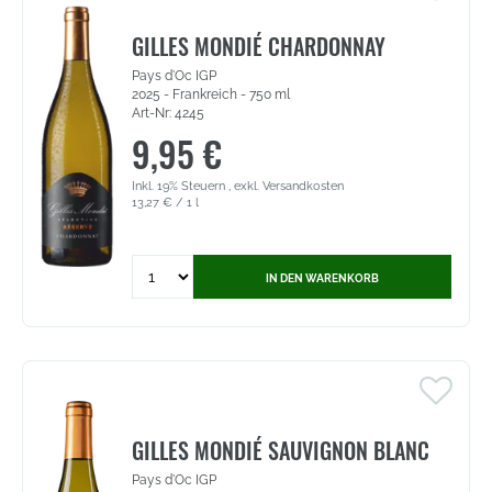
Blanc
-
GILLES MONDIÉ CHARDONNAY
Côtes
Pays d'Oc IGP
de
2025 - Frankreich - 750 ml
Gascogne
Art-Nr: 4245
IGP
9,95 €
(3603)
Inkl. 19% Steuern
,
exkl.
Versandkosten
13,27 €
/ 1 l
Quantity
IN DEN WARENKORB
for
Gilles
Mondié
Chardonnay
Réserve
-
Pays
d'Oc
GILLES MONDIÉ SAUVIGNON BLANC
IGP
Pays d'Oc IGP
(4245)