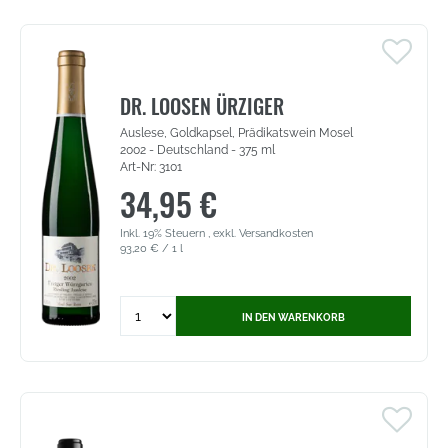
Giovi
-
Ripasso
Valpolicella
DOC
DR. LOOSEN ÜRZIGER
(1862)
Auslese, Goldkapsel, Prädikatswein Mosel
2002 - Deutschland - 375 ml
Art-Nr: 3101
34,95 €
Inkl. 19% Steuern
,
exkl.
Versandkosten
93,20 €
/ 1 l
Quantity
IN DEN WARENKORB
for
Dr.
Loosen
Ürziger
Würzgarten
-
Auslese,