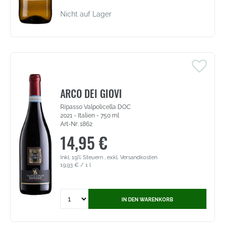
Nicht auf Lager
ARCO DEI GIOVI
Ripasso Valpolicella DOC
2021 - Italien - 750 ml
Art-Nr: 1862
14,95 €
Inkl. 19% Steuern
,
exkl.
Versandkosten
19,93 €
/ 1 l
Quantity
IN DEN WARENKORB
for
Arco
dei