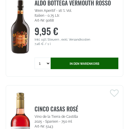
Bottega
ALDO BOTTEGA VERMOUTH ROSSO
(9083)
Wein Aperitif - 16 % Vol.
Italien - 0,75 Ltr.
Art-Nr: 9068
9,95 €
Inkl. 19% Steuern
,
exkl.
Versandkosten
7,46 €
/ 1 l
Quantity
IN DEN WARENKORB
for
Aldo
Bottega
Vermouth
rosso
-
Wein
Aperitif
CINCO CASAS ROSÉ
-
Vino de la Tierra de Castilla
16
2025 - Spanien - 750 ml
%
Art-Nr: 5143