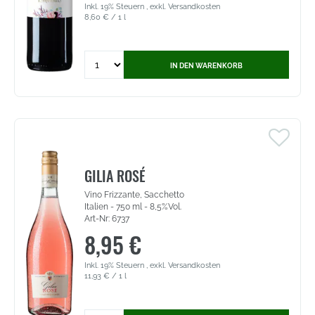
Inkl. 19% Steuern
,
exkl.
Versandkosten
8,60 €
/ 1 l
Quantity
IN DEN WARENKORB
for
Rodriguez
&
Berger
Tempranillo
-
Vino
de
GILIA ROSÉ
España
Vino Frizzante, Sacchetto
(2986)
Italien - 750 ml - 8,5%Vol.
Art-Nr: 6737
8,95 €
Inkl. 19% Steuern
,
exkl.
Versandkosten
11,93 €
/ 1 l