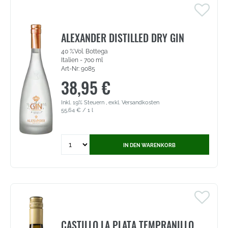
Gorgeous
Frizzante
-
Vino
ALEXANDER DISTILLED DRY GIN
Frizzante
40 %Vol. Bottega
Bianco
Italien - 700 ml
(6741)
Art-Nr: 9085
38,95 €
Inkl. 19% Steuern
,
exkl.
Versandkosten
55,64 €
/ 1 l
Quantity
IN DEN WARENKORB
for
Alexander
Distilled
Dry
Gin
-
40
%Vol.
CASTILLO LA PLATA TEMPRANILLO