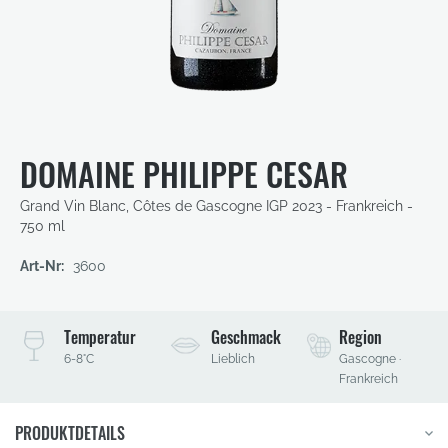
Zum
Anfang
der
DOMAINE PHILIPPE CESAR
Bildergalerie
springen
Grand Vin Blanc, Côtes de Gascogne IGP
2023 - Frankreich -
750 ml
Art-Nr:
3600
Temperatur
Geschmack
Region
6-8°C
Lieblich
Gascogne ·
Frankreich
PRODUKTDETAILS