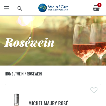
0
Suche
Roséwein
HOME
/
WEIN
/
ROSÉWEIN
MICHEL MAURY ROSÉ