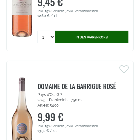
9,45 €
Inkl. 19% Steuern
,
exkl.
Versandkosten
12,60 €
/ 1 l
Quantity
IN DEN WARENKORB
for
Domaine
de
la
Garrigue
Rosé
-
Cinsault
DOMAINE DE LA GARRIGUE ROSÉ
-
Pays d'Oc IGP
Syrah,
2025 - Frankreich - 750 ml
Pays
Art-Nr: 5400
d'Oc
9,99 €
IGP
(4991)
Inkl. 19% Steuern
,
exkl.
Versandkosten
13,32 €
/ 1 l