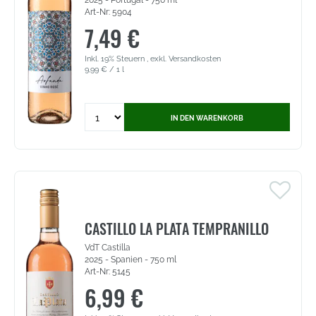
2025 - Portugal - 750 ml
(4997)
Art-Nr: 5904
7,49 €
Inkl. 19% Steuern
,
exkl.
Versandkosten
9,99 €
/ 1 l
Quantity
IN DEN WARENKORB
for
Arfanda
Vinho
Rosé
-
Vinho
Portugal
(5904)
CASTILLO LA PLATA TEMPRANILLO
VdT Castilla
2025 - Spanien - 750 ml
Art-Nr: 5145
6,99 €