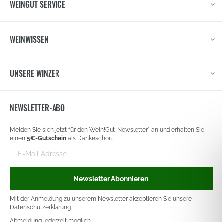
WEINGUT SERVICE
WEINWISSEN
UNSERE WINZER
NEWSLETTER-ABO
Newsletter
Melden Sie sich jetzt für den Wein!Gut-Newsletter* an und erhalten Sie
signup
einen
5€-Gutschein
als Dankeschön.
E-
Mail-
Adresse
Newsletter Abonnieren
Mit der Anmeldung zu unserem Newsletter akzeptieren Sie unsere
Datenschutzerklärung.
Abmeldung jederzeit möglich.