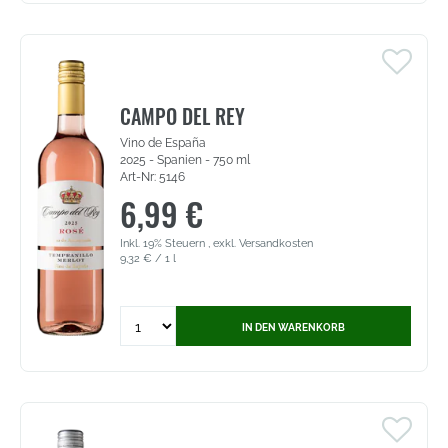
Casas
Rosé
-
Vino
de
la
CAMPO DEL REY
Tierra
Vino de España
de
2025 - Spanien - 750 ml
Castilla
Art-Nr: 5146
(5143)
6,99 €
Inkl. 19% Steuern
,
exkl.
Versandkosten
9,32 €
/ 1 l
Quantity
IN DEN WARENKORB
for
Campo
del
Rey
Tempranillo-
Merlot