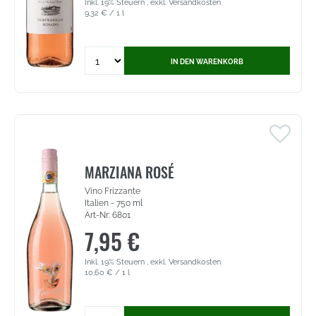
Inkl. 19% Steuern
,
exkl.
Versandkosten
9,32 €
/ 1 l
Quantity
IN DEN WARENKORB
for
Castillo
La
Plata
Tempranillo
Rosado
-
VdT
MARZIANA ROSÉ
Castilla
Vino Frizzante
(5145)
Italien - 750 ml
Art-Nr: 6801
7,95 €
Inkl. 19% Steuern
,
exkl.
Versandkosten
10,60 €
/ 1 l
Quantity