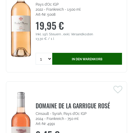
Pays d'Oc IGP
2022 - Frankreich - 1.500 ml
Art-Nr: 5008
19,95 €
Inkl. 19% Steuern
,
exkl.
Versandkosten
13,30 €
/ 1 l
Quantity
IN DEN WARENKORB
for
Michel
Maury
Rosé
-
Pays
d'Oc
IGP
DOMAINE DE LA GARRIGUE ROSÉ
(5008)
Cinsault - Syrah, Pays d'Oc IGP
2024 - Frankreich - 750 ml
Art-Nr: 4991