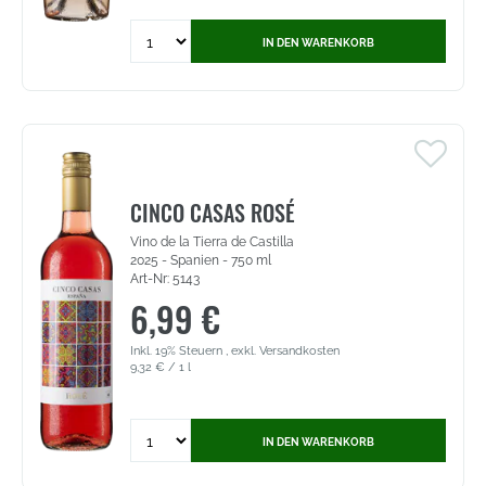
Quantity
IN DEN WARENKORB
for
Domaine
de
la
Garrigue
Rosé
-
Pays
CINCO CASAS ROSÉ
d'Oc
Vino de la Tierra de Castilla
IGP
2025 - Spanien - 750 ml
(5400)
Art-Nr: 5143
6,99 €
Inkl. 19% Steuern
,
exkl.
Versandkosten
9,32 €
/ 1 l
Quantity
IN DEN WARENKORB
for
Cinco