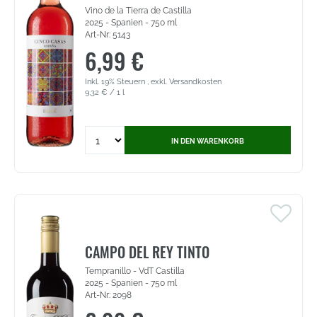
Vino de la Tierra de Castilla
2025 - Spanien - 750 ml
Art-Nr: 5143
6,99 €
Inkl. 19% Steuern
,
exkl.
Versandkosten
9,32 €
/ 1 l
Quantity
IN DEN WARENKORB
for
Cinco
Casas
Rosé
-
Vino
de
la
CAMPO DEL REY TINTO
Tierra
Tempranillo - VdT Castilla
de
2025 - Spanien - 750 ml
Castilla
Art-Nr: 2098
(5143)