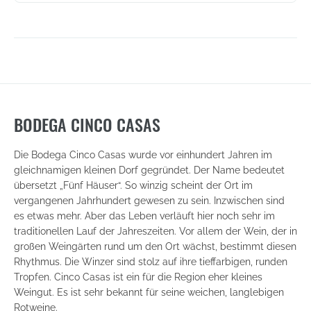
del
Rey
Tempranillo-
Merlot
Rosé
-
Vino
de
España
BODEGA CINCO CASAS
(5146)
Die Bodega Cinco Casas wurde vor einhundert Jahren im
gleichnamigen kleinen Dorf gegründet. Der Name bedeutet
übersetzt „Fünf Häuser“. So winzig scheint der Ort im
vergangenen Jahrhundert gewesen zu sein. Inzwischen sind
es etwas mehr. Aber das Leben verläuft hier noch sehr im
traditionellen Lauf der Jahreszeiten. Vor allem der Wein, der in
großen Weingärten rund um den Ort wächst, bestimmt diesen
Rhythmus. Die Winzer sind stolz auf ihre tieffarbigen, runden
Tropfen. Cinco Casas ist ein für die Region eher kleines
Weingut. Es ist sehr bekannt für seine weichen, langlebigen
Rotweine.