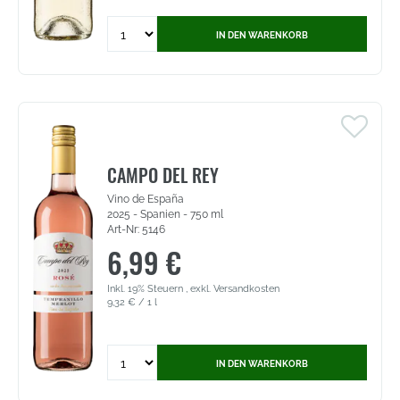
Quantity
IN DEN WARENKORB
for
Campo
del
Rey
Sauvignon
Blanc
-
Spanischer
CAMPO DEL REY
Weißwein
Vino de España
(3781)
2025 - Spanien - 750 ml
Art-Nr: 5146
6,99 €
Inkl. 19% Steuern
,
exkl.
Versandkosten
9,32 €
/ 1 l
Quantity
IN DEN WARENKORB
for
Campo