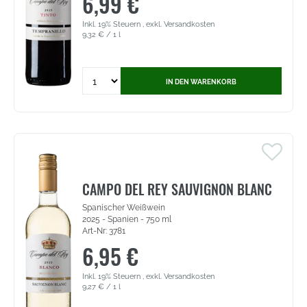
6,99 €
Inkl. 19% Steuern
,
exkl.
Versandkosten
9,32 €
/ 1 l
Quantity
IN DEN WARENKORB
for
Campo
del
Rey
Tinto
-
Tempranillo
-
CAMPO DEL REY SAUVIGNON BLANC
VdT
Spanischer Weißwein
Castilla
2025 - Spanien - 750 ml
(2098)
Art-Nr: 3781
6,95 €
Inkl. 19% Steuern
,
exkl.
Versandkosten
9,27 €
/ 1 l