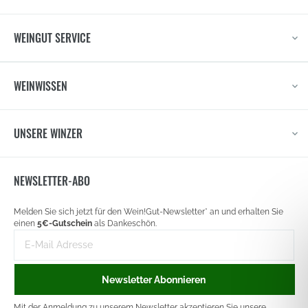
WEINGUT SERVICE
WEINWISSEN
UNSERE WINZER
NEWSLETTER-ABO
Newsletter
Melden Sie sich jetzt für den Wein!Gut-Newsletter* an und erhalten Sie
signup
einen
5€-Gutschein
als Dankeschön.
E-
Mail-
Adresse
Newsletter Abonnieren
Mit der Anmeldung zu unserem Newsletter akzeptieren Sie unsere