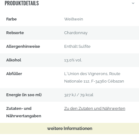
PRODUKTDETAILS
Produktdetails
Farbe
Weißwein
Rebsorte
Chardonnay
Allergenhinweise
Enthält Sulfite
Alkohol
13,0% vol.
Abfüller
L´Union des Vignerons, Route
Nationale 112, F-34360 Cébazan
Energie (in 100 ml)
327 kJ / 79 kcal
(öffnet
Zutaten- und
Zu den Zutaten und Nährwerten
in
Nährwertangaben
neuem
weitere Informationen
Fenster