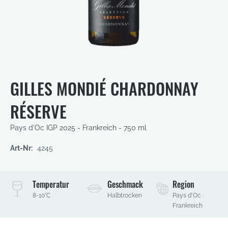
Zum
Anfang
der
GILLES MONDIÉ CHARDONNAY
Bildergalerie
springen
RÉSERVE
Pays d'Oc IGP
2025 - Frankreich - 750 ml
Art-Nr:
4245
Temperatur
Geschmack
Region
8-10°C
Halbtrocken
Pays d´Oc ·
Frankreich