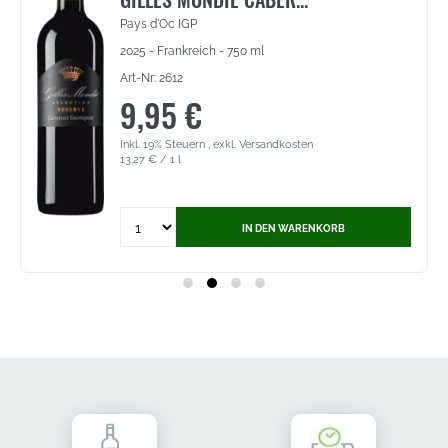
Pays d'Oc IGP
2025 - Frankreich - 750 ml
Art-Nr: 2612
9,95 €
Inkl. 19% Steuern
,
exkl.
Versandkosten
13,27 €
/ 1 l
IN DEN WARENKORB