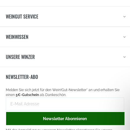
WEINGUT SERVICE
WEINWISSEN
UNSERE WINZER
NEWSLETTER-ABO
Newsletter
Melden Sie sich jetzt für den Wein!Gut-Newsletter* an und erhalten Sie
signup
einen
5€-Gutschein
als Dankeschön.
E-
Mail-
Adresse
Newsletter Abonnieren