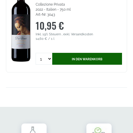
Collezione Privata
2022 - Italien - 750 ml
Art-Nr: 3043
10,95 €
Inkl. 19% Steuern
,
exkl.
Versandkosten
14,60 €
/ 1 l
Quantity
IN DEN WARENKORB
for
Da
Vinci
Toscana
Rosso
IGT
-
Collezione
Privata
(3043)