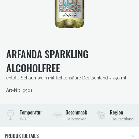
Zum
Anfang
der
ARFANDA SPARKLING
Bildergalerie
springen
ALCOHOLFREE
entalk. Schaumwein mit Kohlensäure
Deutschland - 750 ml
Art-Nr:
9501
Temperatur
Geschmack
Region
6-8°C
Halbtrocken
· Deutschland
PRODUKTDETAILS