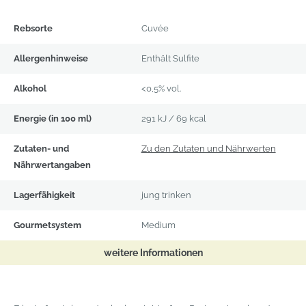
Produktdetails
Rebsorte
Cuvée
Allergenhinweise
Enthält Sulfite
Alkohol
<0,5% vol.
Energie (in 100 ml)
291 kJ / 69 kcal
(öffnet
Zutaten- und
Zu den Zutaten und Nährwerten
in
Nährwertangaben
neuem
Lagerfähigkeit
jung trinken
Fenster
Gourmetsystem
Medium
weitere Informationen