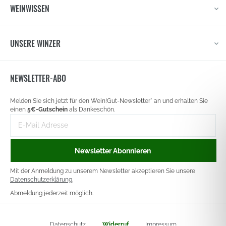
WEINWISSEN
UNSERE WINZER
NEWSLETTER-ABO
Newsletter
Melden Sie sich jetzt für den Wein!Gut-Newsletter* an und erhalten Sie
signup
einen
5€-Gutschein
als Dankeschön.
E-
Mail-
Adresse
Newsletter Abonnieren
Mit der Anmeldung zu unserem Newsletter akzeptieren Sie unsere
Datenschutzerklärung.
Abmeldung jederzeit möglich.
Datenschutz
Widerruf
Impressum