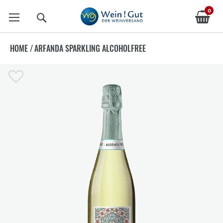
0
Suche
HOME
/
ARFANDA SPARKLING ALCOHOLFREE
Zum
Ende
der
Bildergalerie
springen