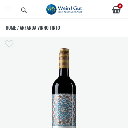
0
Suche
HOME
/
ARFANDA VINHO TINTO
Zum
Ende
der
Bildergalerie
springen