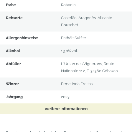
Produktdetails
Farbe
Rotwein
Rebsorte
Castelão, Aragonês, Alicante
Bouschet
Allergenhinweise
Enthält Sulfite
Alkohol
13,0% vol.
Abfüller
L´Union des Vignerons, Route
Nationale 112, F-34360 Cébazan
Winzer
Ermelinda Freitas
Jahrgang
2023
weitere Informationen