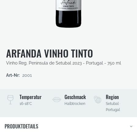
Zum
Anfang
der
ARFANDA VINHO TINTO
Bildergalerie
springen
Vinho Reg. Peninsula de Setubal
2023 - Portugal - 750 ml
Art-Nr:
2001
Temperatur
Geschmack
Region
16-18°C
Halbtrocken
Setubal ·
Portugal
PRODUKTDETAILS