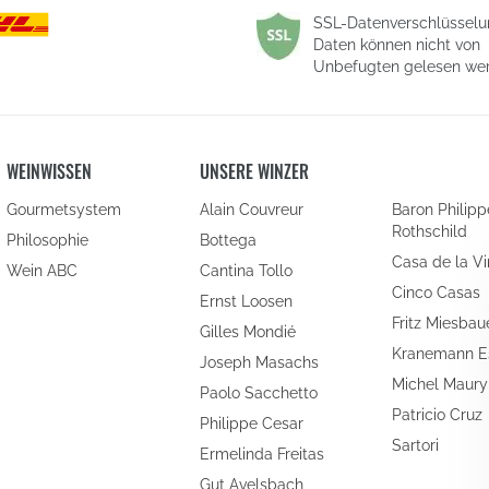
SSL-Datenverschlüsselun
Daten können nicht von
Unbefugten gelesen we
WEINWISSEN
UNSERE WINZER
Gourmetsystem
Alain Couvreur
Baron Philipp
Rothschild
Philosophie
Bottega
Casa de la V
Wein ABC
Cantina Tollo
Cinco Casas
Ernst Loosen
Fritz Miesbau
Gilles Mondié
Kranemann E
Joseph Masachs
Michel Maury
Paolo Sacchetto
Patricio Cruz
Philippe Cesar
Sartori
Ermelinda Freitas
Gut Avelsbach