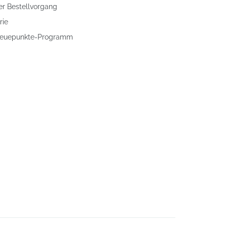
er Bestellvorgang
rie
Treuepunkte-Programm