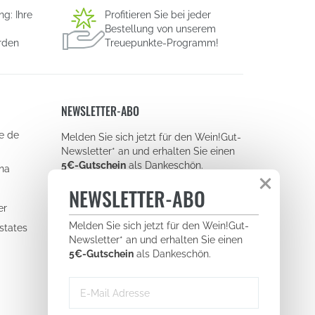
g: Ihre
Profitieren Sie bei jeder
Bestellung von unserem
rden
Treuepunkte-Programm!
NEWSLETTER-ABO
e de
Newsletter
Melden Sie sich jetzt für den Wein!Gut-
signup
Newsletter* an und erhalten Sie einen
E-
5€-Gutschein
als Dankeschön.
ina
Mail-
NEWSLETTER-ABO
Adresse
er
Newsletter
Melden Sie sich jetzt für den Wein!Gut-
states
signup
Newsletter* an und erhalten Sie einen
Newsletter Abonnieren
(floating)
E-
5€-Gutschein
als Dankeschön.
Mail-
Mit der Anmeldung zu unserem Newsletter
Adresse
akzeptieren Sie unsere
Datenschutzerklärung.
Abmeldung jederzeit möglich.