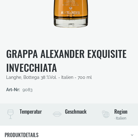
Zum
Anfang
der
GRAPPA ALEXANDER EXQUISITE
Bildergalerie
springen
INVECCHIATA
Langhe, Bottega
38 %Vol. - Italien - 700 ml
Art-Nr:
9083
Temperatur
Geschmack
Region
· Italien
PRODUKTDETAILS