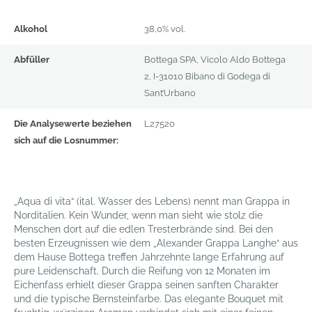
Produktdetails
Alkohol
38,0% vol.
Abfüller
Bottega SPA, Vicolo Aldo Bottega
2, I-31010 Bibano di Godega di
Sant’Urbano
Die Analysewerte beziehen
L27520
sich auf die Losnummer:
„Aqua di vita“ (ital. Wasser des Lebens) nennt man Grappa in
Norditalien. Kein Wunder, wenn man sieht wie stolz die
Menschen dort auf die edlen Tresterbrände sind. Bei den
besten Erzeugnissen wie dem „Alexander Grappa Langhe“ aus
dem Hause Bottega treffen Jahrzehnte lange Erfahrung auf
pure Leidenschaft. Durch die Reifung von 12 Monaten im
Eichenfass erhielt dieser Grappa seinen sanften Charakter
und die typische Bernsteinfarbe. Das elegante Bouquet mit