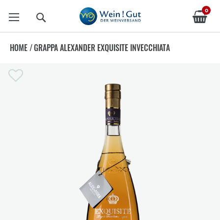
0
Suche
HOME
/
GRAPPA ALEXANDER EXQUISITE INVECCHIATA
Zum
Ende
der
Bildergalerie
springen