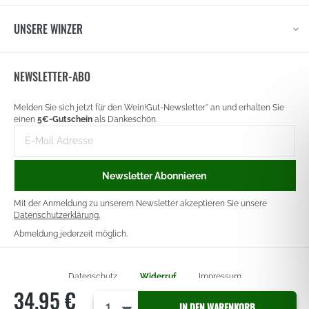
UNSERE WINZER
NEWSLETTER-ABO
Newsletter
Melden Sie sich jetzt für den Wein!Gut-Newsletter* an und erhalten Sie
signup
einen
5€-Gutschein
als Dankeschön.
E-
Mail-
Adresse
Newsletter Abonnieren
Mit der Anmeldung zu unserem Newsletter akzeptieren Sie unsere
Datenschutzerklärung.
Abmeldung jederzeit möglich.
Datenschutz
Widerruf
Impressum
34,95 €
Copyright © 2026 Wein!Gut GmbH & Co. KG. Alle Rechte Vorbehalten.
IN DEN WARENKORB