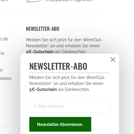
NEWSLETTER-ABO
e de
Newsletter
Melden Sie sich jetzt für den Wein!Gut-
signup
Newsletter* an und erhalten Sie einen
E-
5€-Gutschein
als Dankeschön.
ina
Mail-
NEWSLETTER-ABO
Adresse
er
Newsletter
Melden Sie sich jetzt für den Wein!Gut-
states
signup
Newsletter* an und erhalten Sie einen
Newsletter Abonnieren
(floating)
E-
5€-Gutschein
als Dankeschön.
Mail-
Mit der Anmeldung zu unserem Newsletter
Adresse
akzeptieren Sie unsere
Datenschutzerklärung.
Abmeldung jederzeit möglich.
Newsletter Abonnieren