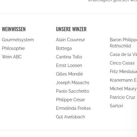
WEINWISSEN
UNSERE WINZER
Gourmetsystem
Alain Couvreur
Baron Philipp
Rothschild
Philosophie
Bottega
Casa de la V
Wein ABC
Cantina Tollo
Cinco Casas
Ernst Loosen
Fritz Miesbau
Gilles Mondié
Kranemann E
Joseph Masachs
Michel Maury
Paolo Sacchetto
Patricio Cruz
Philippe Cesar
Sartori
Ermelinda Freitas
Gut Avelsbach