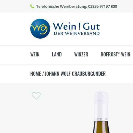
Telefonische Weinberatung: 02836 97197 800
WEIN
LAND
WINZER
BOFROST* WEIN
HOME
/
JOHANN WOLF GRAUBURGUNDER
Zum
Ende
der
Bildergalerie
springen